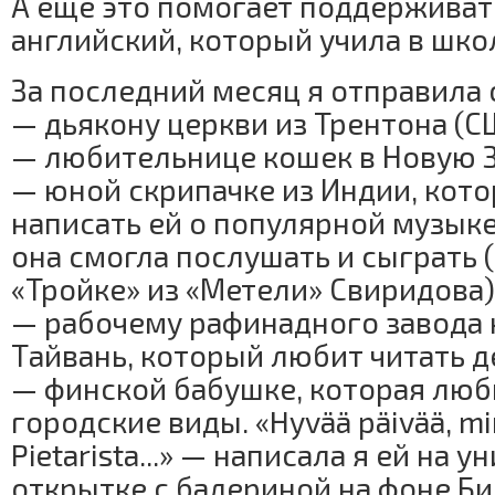
А еще это помогает поддерживат
английский, который учила в шко
За последний месяц я отправила 
— дьякону церкви из Трентона (С
— любительнице кошек в Новую 
— юной скрипачке из Индии, кото
написать ей о популярной музыке
она смогла послушать и сыграть (
«Тройке» из «Метели» Свиридова)
— рабочему рафинадного завода 
Тайвань, который любит читать д
— финской бабушке, которая люб
городские виды. «Hyvää päivää, min
Pietarista...» — написала я ей на 
открытке с балериной на фоне Б