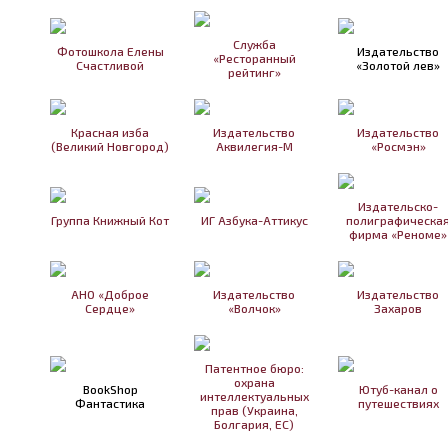
Служба
Фотошкола Елены
Издательство
«Ресторанный
Счастливой
«Золотой лев»
рейтинг»
Красная изба
Издательство
Издательство
(Великий Новгород)
Аквилегия-М
«Росмэн»
Издательско-
Группа Книжный Кот
ИГ Азбука-Аттикус
полиграфическа
фирма «Реноме»
АНО «Доброе
Издательство
Издательство
Сердце»
«Волчок»
Захаров
Патентное бюро:
охрана
BookShop
Ютуб-канал о
интеллектуальных
Фантастика
путешествиях
прав (Украина,
Болгария, ЕС)