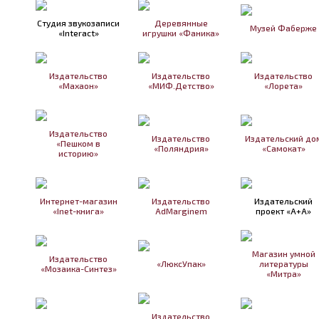
Студия звукозаписи
Деревянные
Музей Фаберже
«Interact»
игрушки «Фаника»
Издательство
Издательство
Издательство
«Махаон»
«МИФ.Детство»
«Лорета»
Издательство
Издательство
Издательский до
«Пешком в
«Поляндрия»
«Самокат»
историю»
Интернет-магазин
Издательство
Издательский
«Inet-книга»
AdMarginem
проект «А+А»
Магазин умной
Издательство
«ЛюксУпак»
литературы
«Мозаика-Синтез»
«Митра»
Издательство