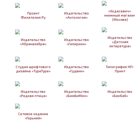
«Ходасевич»:
Проект
Издательство
книжный магази
Филателия.Ру
«Антология»
(Москва)
Издательство
Издательство
Издательство
«Детская
«Абраказябра»
«Гиперион»
литература»
Студия шрифтового
Издательство
Типография НП-
дизайна «TypeType»
«Гудвин»
Принт
Издательство
Издательство
Издательство
«Редкая птица»
«БимБиМон»
«Баобаб»
Сетевое издание
«Горький»