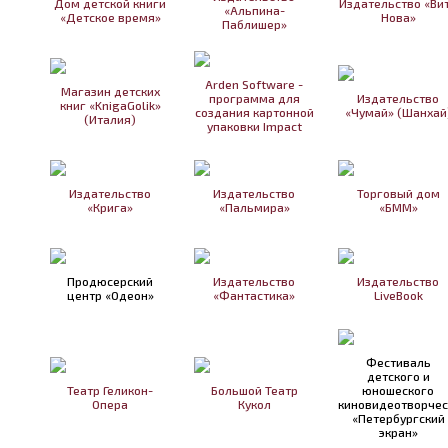
Дом детской книги
Издательство «Ви
«Альпина-
«Детское время»
Нова»
Паблишер»
Arden Software -
Магазин детских
программа для
Издательство
книг «KnigaGolik»
создания картонной
«Чумай» (Шанхай
(Италия)
упаковки Impact
Издательство
Издательство
Торговый дом
«Крига»
«Пальмира»
«БММ»
Продюсерский
Издательство
Издательство
центр «Одеон»
«Фантастика»
LiveBook
Фестиваль
детского и
Театр Геликон-
Большой Театр
юношеского
Опера
Кукол
киновидеотворчес
«Петербургский
экран»