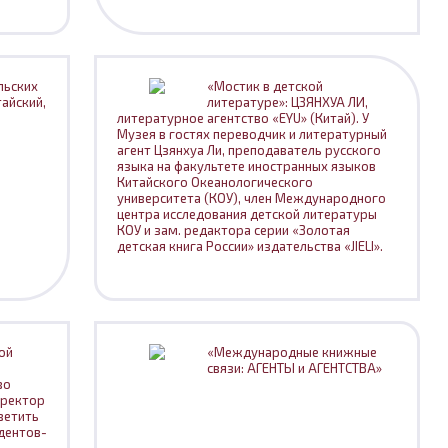
льских
«Мостик в детской
тайский,
литературе»: ЦЗЯНХУА ЛИ,
литературное агентство «EYU» (Китай). У
Музея в гостях переводчик и литературный
агент Цзянхуа Ли, преподаватель русского
языка на факультете иностранных языков
Китайского Океанологического
университета (КОУ), член Международного
центра исследования детской литературы
КОУ и зам. редактора серии «Золотая
детская книга России» издательства «JIELI».
ой
«Международные книжные
связи: АГЕНТЫ и АГЕНТСТВА»
во
иректор
ветить
удентов-