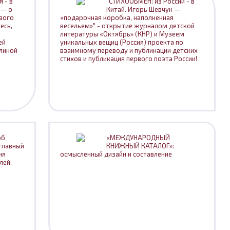
 - в
"СТИХООБМЕН: из России - в
-- о
Китай. Игорь Шевчук —
вого
«подарочная коробка, наполненная
есь,
весельем»" - открытие журналом детской
литературы «Октябрь» (КНР) и Музеем
ей
уникальных вещиц (Россия) проекта по
алиной
взаимному переводу и публикации детских
стихов и публикация первого поэта России!
об
«МЕЖДУНАРОДНЫЙ
 главный
КНИЖНЫЙ КАТАЛОГ»:
ня
осмысленный дизайн и составление
лей.