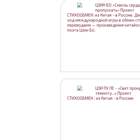
ЦЗИН БО «Сквозь сердц
пропускать» Проект
СТИХООБМЕН: из Китая - в Россию. Д
ход международной игры в обмен ст
переводами — произведения китайск
поэта Цзин Бо.
ЦЗИ ПУ ЛЕ - «Свет прок
темноту...» Проект
СТИХООБМЕН : из Китая - в Россию