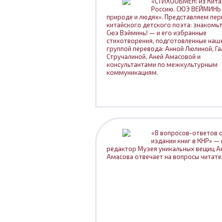
«СТИХООБМЕН: из Китая
Россию. СЮЭ ВЕЙМИНЬ 
природе и людях». Представляем пер
китайского детского поэта: знакомьт
Сюэ Вэйминь! — и его избранные
стихотворения, подготовленные наш
группой перевода: Анной Люлиной, Г
Стручалиной, Аней Амасовой и
консультантами по межкультурным
коммуникациям.
«8 вопросов-ответов 
издании книг в КНР» —
редактор Музея уникальных вещиц А
Амасова отвечает на вопросы читате