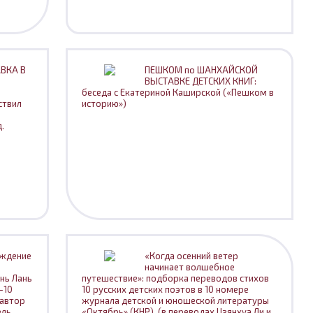
ВКА В
ПЕШКОМ по ШАНХАЙСКОЙ
ВЫСТАВКЕ ДЕТСКИХ КНИГ:
беседа с Екатериной Каширской («Пешком в
ствил
историю»)
.
ождение
«Когда осенний ветер
начинает волшебное
нь Лань
путешествие»: подборка переводов стихов
-10
10 русских детских поэтов в 10 номере
 автор
журнала детской и юношеской литературы
ель
«Октябрь» (КНР). (в переводах Цзянхуа Ли и