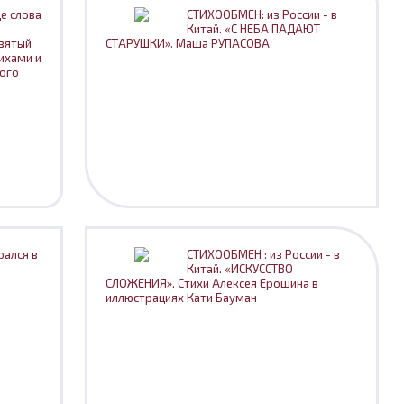
е слова
СТИХООБМЕН: из России - в
Китай. «С НЕБА ПАДАЮТ
евятый
СТАРУШКИ». Маша РУПАСОВА
ихами и
ого
рался в
СТИХООБМЕН : из России - в
Китай. «ИСКУССТВО
СЛОЖЕНИЯ». Стихи Алексея Ерошина в
иллюстрациях Кати Бауман