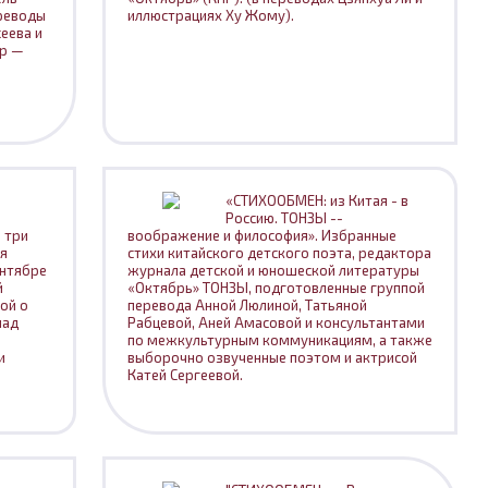
реводы
иллюстрациях Ху Жому).
сеева и
ор —
«СТИХООБМЕН: из Китая - в
Россию. ТОНЗЫ --
 три
воображение и философия». Избранные
ая
стихи китайского детского поэта, редактора
ентябре
журнала детской и юношеской литературы
й
«Октябрь» ТОНЗЫ, подготовленные группой
ой о
перевода Анной Люлиной, Татьяной
лад
Рабцевой, Аней Амасовой и консультантами
по межкультурным коммуникациям, а также
и
выборочно озвученные поэтом и актрисой
Катей Сергеевой.