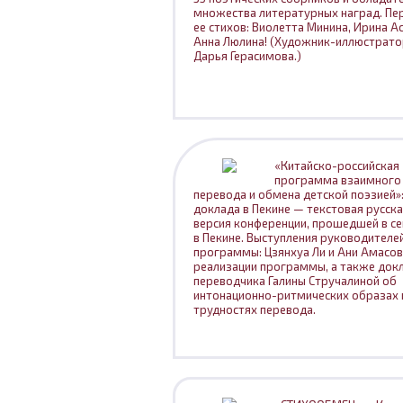
множества литературных наград. Пе
ее стихов: Виолетта Минина, Ирина А
Анна Люлина! (Художник-иллюстрат
Дарья Герасимова.)
«Китайско-российская
программа взаимного
перевода и обмена детской поэзией»:
доклада в Пекине — текстовая русск
версия конференции, прошедшей в с
в Пекине. Выступления руководителе
программы: Цзянхуа Ли и Ани Амасов
реализации программы, а также док
переводчика Галины Стручалиной об
интонационно-ритмических образах 
трудностях перевода.