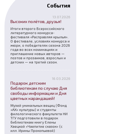
События
13.07.2026
Высоких полётов, друзья!
Итоги второго Всероссийского
литературного конкурса-
фестиваля «Расправляя крылья».
О фестивале, условиях конкурса и
жюри, о победителях сезона 2026
года во всех номинациях и
приглашение новых авторов —
поэтов и прозаиков, взрослых и
детских — на третий сезон.
16.03.2026
Подарок детским
библиотекам по случаю Дня
свободы информации и Дня
цветных карандашей!
Музей уникальных вещиц (Фонд
«АХ» культуры) и студенты
филологического факультета НИ
ТГУ подготовили в подарок
библиотекам книгу Елены
Хаецкой «Чаепитие сказок» (с
илл. Ирины Прокопьевой)