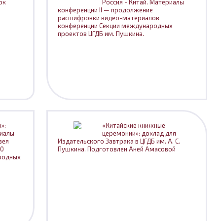
ок
Россия - Китай. Материалы
конференции II — продолжение
расшифровки видео-материалов
конференции Секции международных
проектов ЦГДБ им. Пушкина.
»:
«Китайские книжные
риалы
церемонии»: доклад для
зея
Издательского Завтрака в ЦГДБ им. А. С.
30
Пушкина. Подготовлен Аней Амасовой
родных