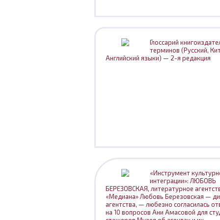
Глоссарий книгоиздате
терминов (Русский, Ки
Английский языки) — 2-я редакция
«Инструмент культурн
интеграции»: ЛЮБОВЬ
БЕРЕЗОВСКАЯ, литературное агентст
«Медиана» Любовь Березовская — д
агентства, — любезно согласилась от
на 10 вопросов Ани Амасовой для ст