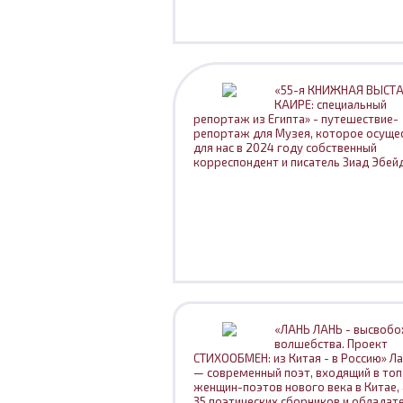
«55-я КНИЖНАЯ ВЫСТА
КАИРЕ: специальный
репортаж из Египта» - путешествие-
репортаж для Музея, которое осуще
для нас в 2024 году собственный
корреспондент и писатель Зиад Эбейд
«ЛАНЬ ЛАНЬ - высвоб
волшебства. Проект
СТИХООБМЕН: из Китая - в Россию» Ла
— современный поэт, входящий в топ
женщин-поэтов нового века в Китае,
35 поэтических сборников и обладат