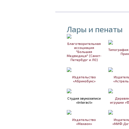
Лары и пенаты
Благотворительная
ассоциация
Типография
"Большая
Прин
Медведица" (Санкт-
Петербург и ЛО)
Издательство
Издател
«Абрикобукс»
«Астрель
Студия звукозаписи
Деревя
«Interact»
игрушки «
Издательство
Издател
«Махаон»
«МИФ.Дет