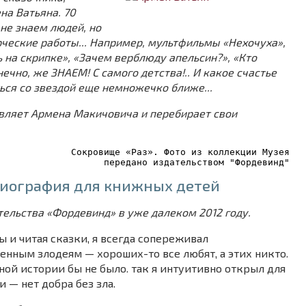
на Ватьяна. 70
не знаем людей, но
рческие работы... Например, мультфильмы «Нехочуха»,
 на скрипке», «Зачем верблюду апельсин?», «Кто
нечно, же ЗНАЕМ! С самого детства!.. И какое счастье
ся со звездой еще немножечко ближе...
авляет Армена Макичовича и перебирает свои
Сокровище «Раз». Фото из коллекции Музея
передано издательством "Фордевинд"
биография для книжных детей
тельства «Фордевинд» в уже далеком 2012 году.
 и читая сказки, я всегда сопереживал
нным злодеям — хороших-то все любят, а этих никто.
ной истории бы не было. так я интуитивно открыл для
 — нет добра без зла.