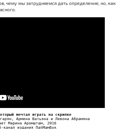
в, чему мы затрудняемся дать определение, но, как
асного.
оторый мечтал играть на скрипке
гарян, Армена Ватьяна и Левона Абрамяна
ает Марина Аромштам, 2016
б-канал издания ПапМамБук