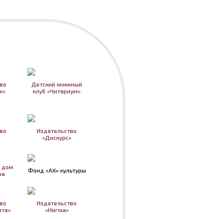
во
Детский книжный
к»
клуб «Читариум»
во
Издательство
«Дискурс»
 дом
Фонд «АХ» культуры
ва
во
Издательство
ита»
«Нигма»