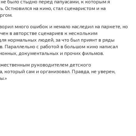
об не было стыдно перед папуасами, к которым я
ь. Остновился на кино, стал сценаристом и на
ргом.
ворил много ошибок и немало наследил на паркете, но
личен в авторстве сценариев к нескольким
ля нормальных людей, за что был приянт в ряды
. Параллельно с работой в большом кино написал
ионных, документальных и прочих фильмов.
ожественным руководителем детского
 который сам и организовал. Правда, не уверен,
сы.»