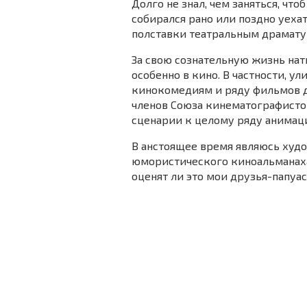
Долго не знал, чем заняться, чт
собирался рано или поздно уехат
полставки театральным драмату
За свою сознательную жизнь нат
особенно в кино. В частности, у
кинокомедиям и ряду фильмов д
членов Союза кинематографистов
сценарии к целому ряду анимац
В анстоящее время являюсь худ
юмористического киноальманаха,
оценят ли это мои друзья-папуа