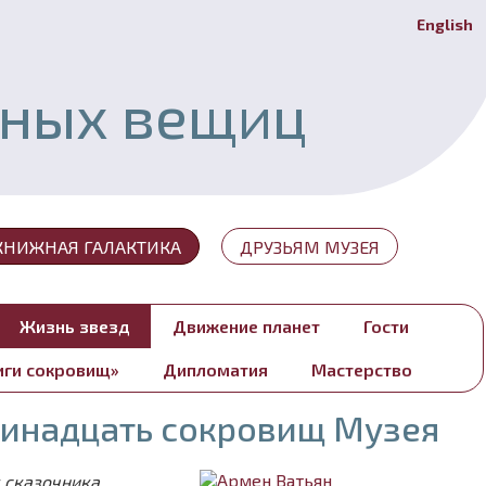
English
Й
ьных вещиц
КНИЖНАЯ ГАЛАКТИКА
ДРУЗЬЯМ МУЗЕЯ
Жизнь звезд
Движение планет
Гости
иги сокровищ»
Дипломатия
Мастерство
ринадцать сокровищ Музея
 сказочника,