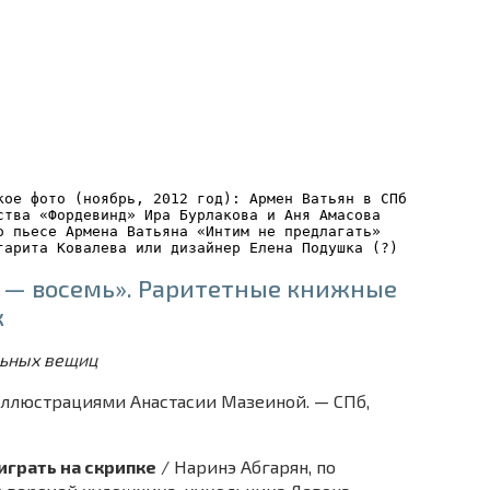
кое фото (ноябрь, 2012 год): Армен Ватьян в СПб 
ства «Фордевинд» Ира Бурлакова и Аня Амасова
о пьесе Армена Ватьяна «Интим не предлагать»
гарита Ковалева или дизайнер Елена Подушка (?)
 — восемь». Раритетные книжные
к
льных вещиц
 иллюстрациями Анастасии Мазеиной. — СПб,
играть на скрипке
/ Наринэ Абгарян, по