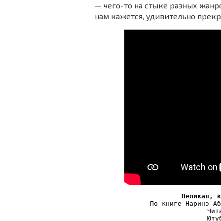
— чего-то на стыке разных жанро
нам кажется, удивительно прекр
Великан, к
По книге Наринэ Аб
Чит
Юту