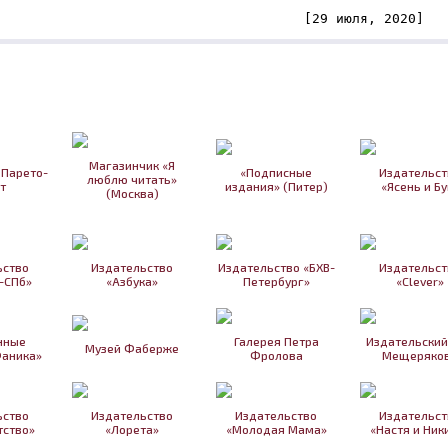
[29 июля, 2020]
Магазинчик «Я
 Парето-
«Подписные
Издательст
люблю читать»
т
издания» (Питер)
«Ясень и Бу
(Москва)
ьство
Издательство
Издательство «БХВ-
Издательст
-СПб»
«Азбука»
Петербург»
«Clever»
нные
Галерея Петра
Издательский
Музей Фаберже
Фаника»
Фролова
Мещеряко
ьство
Издательство
Издательство
Издательст
ство»
«Лорета»
«Молодая Мама»
«Настя и Ник