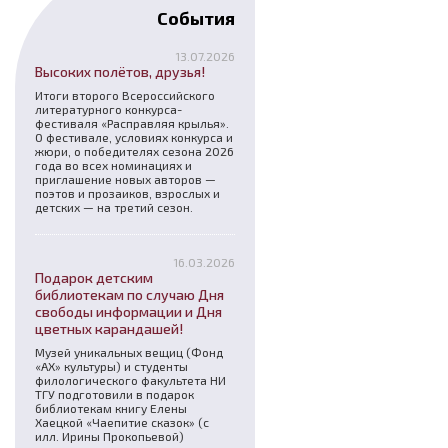
События
13.07.2026
Высоких полётов, друзья!
Итоги второго Всероссийского
литературного конкурса-
фестиваля «Расправляя крылья».
О фестивале, условиях конкурса и
жюри, о победителях сезона 2026
года во всех номинациях и
приглашение новых авторов —
поэтов и прозаиков, взрослых и
детских — на третий сезон.
16.03.2026
Подарок детским
библиотекам по случаю Дня
свободы информации и Дня
цветных карандашей!
Музей уникальных вещиц (Фонд
«АХ» культуры) и студенты
филологического факультета НИ
ТГУ подготовили в подарок
библиотекам книгу Елены
Хаецкой «Чаепитие сказок» (с
илл. Ирины Прокопьевой)