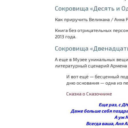
Сокровища «Десять и О
Как приручить Великана / Анна 
Книга без отрицательных персо
2013 года.
Сокровища «Двенадцать
А еще в Музее уникальных вещи
литературный сценарий Армена В
И вот ещё — бесценный под
дню основания — одна из п
Сказка о Сказочнике
Еще раз, с 
Даже больше себя поздра
А уж 
Всегда ваша, Аня 