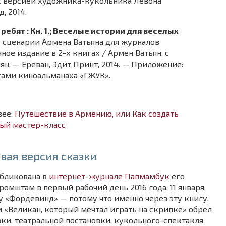
 с версией художника-кукольника Левона
, 2014.
ебят : Кн. 1.; Веселые истории для веселых
 сценарии Армена Ватьяна для журналов
ное издание в 2-х книгах / Армен Ватьян, с
н. — Ереван, Эдит Принт, 2014. — Приложение:
ами киноальманаха «ГЖУК».
зее:
Путешествие в Армению, или Как создать
вый мастер-класс
вая версия сказки
убликована в
интернет-журнале Папмамбук
его
мштам в первый рабочий день 2016 года. 11 января.
у «Фордевинд» — потому что именно через эту книгу,
м «Великан, который мечтал играть на скрипке» обрел
ки, театральной постановки, кукольного-спектакля