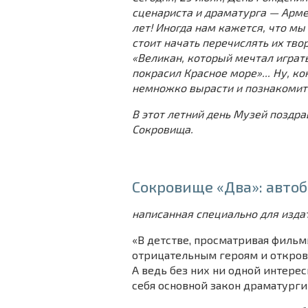
сценариста и драматурга — Арме
лет!
Иногда нам кажется, что мы 
стоит начать перечислять их тво
«Великан, который мечтал играть
покрасил Красное море»... Ну, ко
немножко вырасти и познакомить
В этот летний день Музей поздр
Сокровища.
Сокровище «Два»: авто
написанная специально для изда
«В детстве, просматривая фильмы
отрицательным героям и открове
А ведь без них ни одной интерес
себя основной закон драматургии