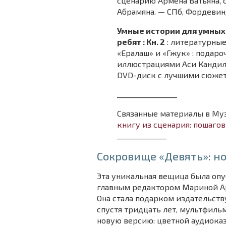
сценарию Армена Ватьяна,
Абрамяна. — СПб, Фордевинд
Умные истории для умных р
ребят : Кн. 2
: литературные
«Ералаш» и «Гжук» : подароч
иллюстрациями Аси Кандиля
DVD-диск c лучшими сюжет
_________________
Связанные материалы в Му
книгу из сценария: пошаго
______________
Сокровище «Девять»: но
Эта уникальная вещица была оп
главным редактором Мариной Аро
Она стала подарком издательств
спустя тридцать лет, мультфиль
новую версию: цветной аудиоказ