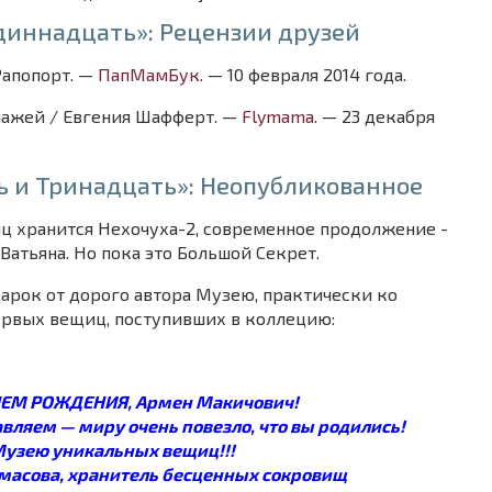
диннадцать»: Рецензии друзей
Рапопорт. —
ПапМамБук
. — 10 февраля 2014 года.
нажей / Евгения Шафферт. —
Flymama
. — 23 декабря
 и Тринадцать»: Неопубликованное
ц хранится Нехочуха-2, современное продолжение -
атьяна. Но пока это Большой Секрет.
арок от дорого автора Музею, практически ко
ервых вещиц, поступивших в коллецию:
ДНЕМ РОЖДЕНИЯ, Армен Макичович!
вляем — миру очень повезло, что вы родились!
Музею уникальных вещиц!!!
Амасова, хранитель бесценных сокровищ