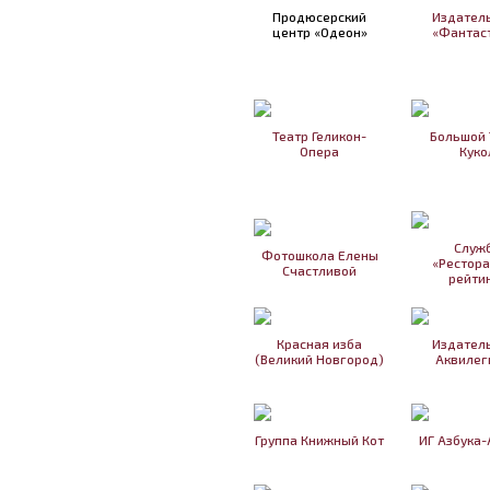
Продюсерский
Издател
центр «Одеон»
«Фантас
Театр Геликон-
Большой 
Опера
Куко
Служ
Фотошкола Елены
«Рестор
Счастливой
рейти
Красная изба
Издател
(Великий Новгород)
Аквилег
Группа Книжный Кот
ИГ Азбука-