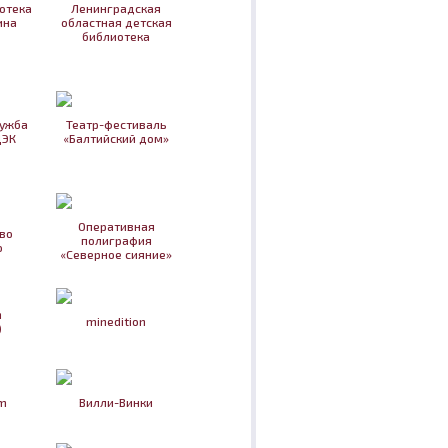
отека
Ленинградская
ина
областная детская
библиотека
лужба
Театр-фестиваль
ДЭК
«Балтийский дом»
Оперативная
во
полиграфия
о
«Северное сияние»
n
minedition
)
m
Вилли-Винки