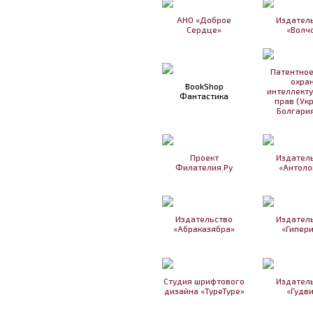
АНО «Доброе
Издател
Сердце»
«Волч
Патентное
охра
BookShop
интеллект
Фантастика
прав (Ук
Болгария
Проект
Издател
Филателия.Ру
«Антоло
Издательство
Издател
«Абраказябра»
«Гипер
Студия шрифтового
Издател
дизайна «TypeType»
«Гудв