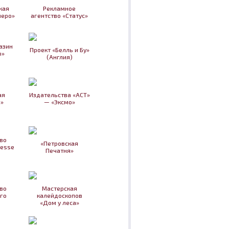
кая
Рекламное
перо»
агентство «Статус»
азин
Проект «Белль и Бу»
о»
(Англия)
ая
Издательства «АСТ»
»
— «Эксмо»
во
«Петровская
nesse
Печатня»
во
Мастерская
го
калейдоскопов
«Дом у леса»