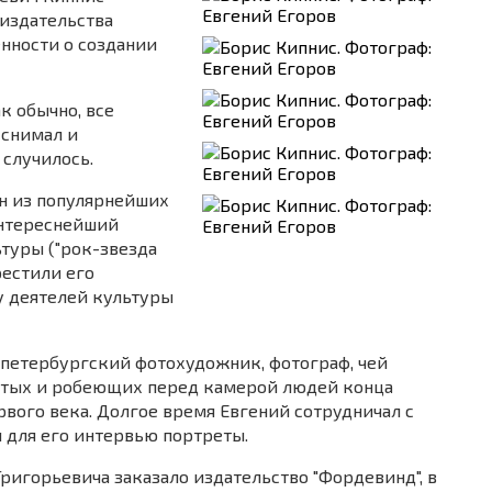
 издательства
нности о создании
к обычно, все
 снимал и
 случилось.
ин из популярнейших
интереснейший
ьтуры ("рок-звезда
рестили его
у деятелей культуры
 петербургский фотохудожник, фотограф, чей
итых и робеющих перед камерой людей конца
рвого века. Долгое время Евгений сотрудничал с
я для его интервью портреты.
ригорьевича заказало издательство "Фордевинд", в