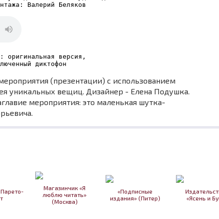
нтажа: Валерий Беляков
: оригинальная версия,

ключенный диктофон
мероприятия (презентации) с использованием
ея уникальных вещиц. Дизайнер - Елена Подушка.
главие мероприятия: это маленькая шутка-
рьевича.
Магазинчик «Я
 Парето-
«Подписные
Издательст
люблю читать»
т
издания» (Питер)
«Ясень и Бу
(Москва)