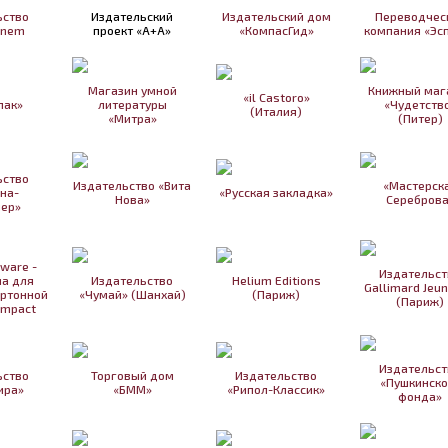
ьство
Издательский
Издательский дом
Переводчес
inem
проект «А+А»
«КомпасГид»
компания «Эс
Магазин умной
Книжный маг
«il Castoro»
пак»
литературы
«Чудетств
(Италия)
«Митра»
(Питер)
ьство
Издательство «Вита
«Мастерск
на-
«Русская закладка»
Нова»
Сереброва
ер»
tware -
Издательст
а для
Издательство
Helium Editions
Gallimard Jeu
артонной
«Чумай» (Шанхай)
(Париж)
(Париж)
Impact
Издательст
ьство
Торговый дом
Издательство
«Пушкинско
ира»
«БММ»
«Рипол-Классик»
фонда»