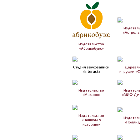
Издател
«Астрель
Издательство
«Абрикобукс»
Студия звукозаписи
Деревя
«Interact»
игрушки «
Издательство
Издател
«Махаон»
«МИФ.Дет
Издательство
Издател
«Пешком в
«Полянд
историю»