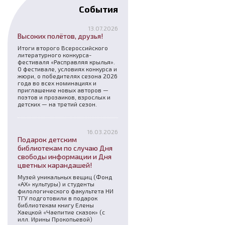
События
13.07.2026
Высоких полётов, друзья!
Итоги второго Всероссийского
литературного конкурса-
фестиваля «Расправляя крылья».
О фестивале, условиях конкурса и
жюри, о победителях сезона 2026
года во всех номинациях и
приглашение новых авторов —
поэтов и прозаиков, взрослых и
детских — на третий сезон.
16.03.2026
Подарок детским
библиотекам по случаю Дня
свободы информации и Дня
цветных карандашей!
Музей уникальных вещиц (Фонд
«АХ» культуры) и студенты
филологического факультета НИ
ТГУ подготовили в подарок
библиотекам книгу Елены
Хаецкой «Чаепитие сказок» (с
илл. Ирины Прокопьевой)