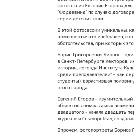
фотосессия Евгения Егорова для
"Фордевинд" по случаю договоре
серии детских книг.
В этой фотосессии уникальны, ка
компоненты: кто изображен, кто
обстоятельства, при которых это
Борис Григорьевич Кипнис - од
в Санкт-Петербурге лекторов, 
историк, легенда Института Кул
среди преподавателей" - как ок
студенты), взрастившая половин
этого города.
Евгений Егоров - изумительный
объектив снимал самых знамен
двадцатого - начала двадцать пе
журналом Cosmopolitan, создава
Впрочем, фотопортреты Бориса Г