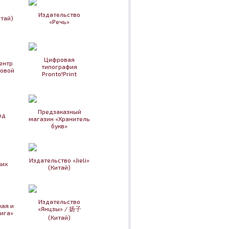
Издательство
итай)
«Речь»
Цифровая
ентр
типография
овой
Pronto!Print
Предзаказный
од
магазин «Хранитель
букв»
Издательство «Jieli»
ких
(Китай)
Издательство
кая и
«Янцзы» / 扬子
ига»
(Китай)