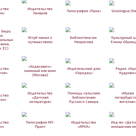
ьство
Издательство
Типография «Приз»
Sinolingua (К
ок»
Захаров
 бюро:
на
Ютуб-канал о
Библиотека им.
Культурный ц
уальных
путешествиях
Некрасова
Елены Образц
раина,
, ЕС)
«Ходасевич»:
ьство
Издательский дом
Радио «Гор
книжный магазин
гия»
«Городец»
Кудрово»
(Москва)
Издательство
Помощь сельским
«Музей
ьство
«Детская
библиотекам
петербургс
ион»
литература»
Русского Севера
ангелов»
ьство
Типография НП-
Издательство
Изд-во «Детс
ин»
Принт
«АРКА»
юношеская кн