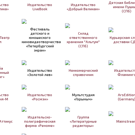
Детская библи
ьство
Издательство
Издательство
имени Пушк
тика»
LiveBook
«Добрый Великан»
(СПб)
Фестиваль
детского и
Склад
Театр
юношеского
ответственного
Курьерская с
л
киновидеотворчества
хранения "Альтум"
доставки С
«Петербургский
(СПб)
экран»
ба
Издательство
Неккомерческий
Издательст
анный
«Золотой лев»
справочник
Фламинг
нг»
ьство
Издательство
Мультстудия
ArsEditio
ия-М
«Росмэн»
«Горыныч»
(Germany
Издательско-
Группа
Аттикус
полиграфическая
«Литературные
Mainstrea
фирма «Реноме»
редакторы»