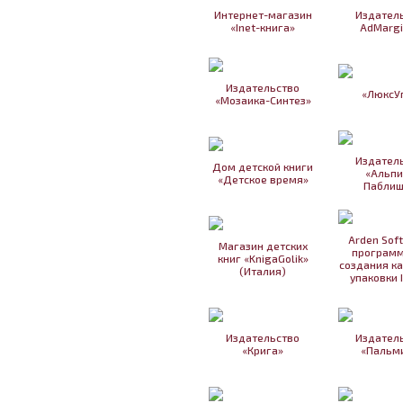
Интернет-магазин
Издател
«Inet-книга»
AdMarg
Издательство
«ЛюксУ
«Мозаика-Синтез»
Издател
Дом детской книги
«Альпи
«Детское время»
Паблиш
Arden Sof
Магазин детских
программ
книг «KnigaGolik»
создания к
(Италия)
упаковки 
Издательство
Издател
«Крига»
«Пальм