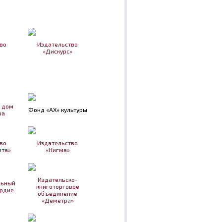
во
Издательство
«Дискурс»
 дом
Фонд «АХ» культуры
ва
во
Издательство
ита»
«Нигма»
Издательско-
льный
книготорговое
рдие
объединение
«Деметра»