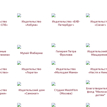
ьство
Издательство
Издательство «БХВ-
Издательст
-СПб»
«Азбука»
Петербург»
«Clever»
нные
Галерея Петра
Издательский
Музей Фаберже
Фаника»
Фролова
Мещеряко
ьство
Издательство
Издательство
Издательст
ство»
«Лорета»
«Молодая Мама»
«Настя и Ник
Благотворите
ьство
Издательский дом
Студия MashFilm
фонд "Милосе
рия»
«Самокат»
(Москва)
детям"