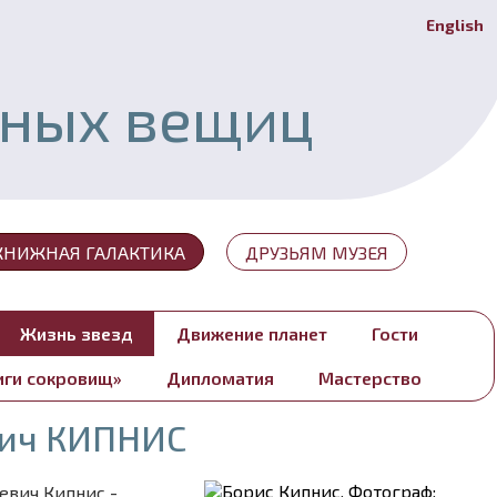
English
Й
ьных вещиц
КНИЖНАЯ ГАЛАКТИКА
ДРУЗЬЯМ МУЗЕЯ
Жизнь звезд
Движение планет
Гости
иги сокровищ»
Дипломатия
Мастерство
вич КИПНИС
евич Кипнис -