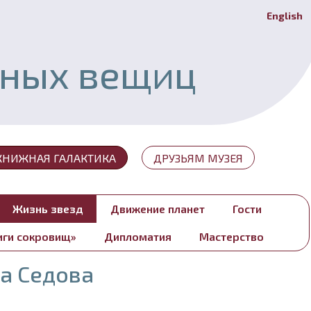
English
Й
ьных вещиц
КНИЖНАЯ ГАЛАКТИКА
ДРУЗЬЯМ МУЗЕЯ
Жизнь звезд
Движение планет
Гости
иги сокровищ»
Дипломатия
Мастерство
а Седова