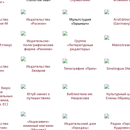
нг»
ьство
Издательство
Мультстудия
ArsEditio
ия-М
«Росмэн»
«Горыныч»
(Germany
Издательско-
Группа
Аттикус
полиграфическая
«Литературные
Mainstrea
фирма «Реноме»
редакторы»
ьство
Издательство
Типография «Приз»
Sinolingua (К
ок»
Захаров
 бюро:
на
Ютуб-канал о
Библиотека им.
Культурный ц
уальных
путешествиях
Некрасова
Елены Образц
раина,
, ЕС)
«Ходасевич»:
ьство
Издательский дом
Радио «Гор
книжный магазин
гия»
«Городец»
Кудрово»
(Москва)