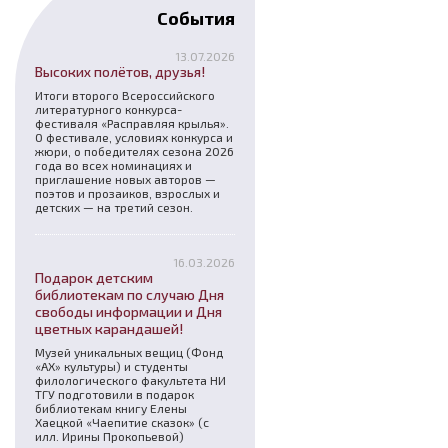
События
13.07.2026
Высоких полётов, друзья!
Итоги второго Всероссийского
литературного конкурса-
фестиваля «Расправляя крылья».
О фестивале, условиях конкурса и
жюри, о победителях сезона 2026
года во всех номинациях и
приглашение новых авторов —
поэтов и прозаиков, взрослых и
детских — на третий сезон.
16.03.2026
Подарок детским
библиотекам по случаю Дня
свободы информации и Дня
цветных карандашей!
Музей уникальных вещиц (Фонд
«АХ» культуры) и студенты
филологического факультета НИ
ТГУ подготовили в подарок
библиотекам книгу Елены
Хаецкой «Чаепитие сказок» (с
илл. Ирины Прокопьевой)