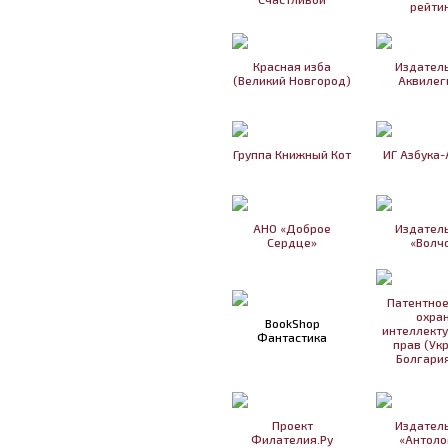
рейти
Красная изба
Издател
(Великий Новгород)
Аквилег
Группа Книжный Кот
ИГ Азбука-
АНО «Доброе
Издател
Сердце»
«Волч
Патентное
охра
BookShop
интеллект
Фантастика
прав (Ук
Болгария
Проект
Издател
Филателия.Ру
«Антоло