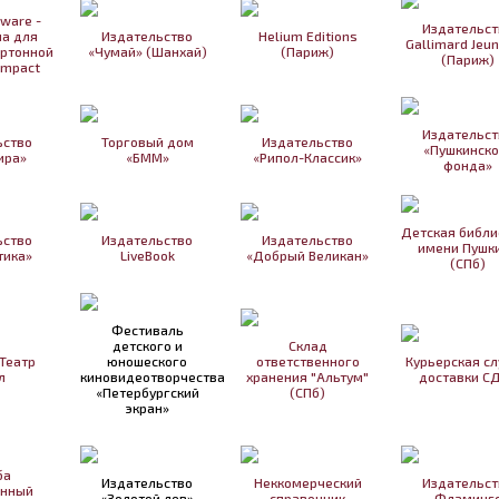
tware -
Издательст
а для
Издательство
Helium Editions
Gallimard Jeu
артонной
«Чумай» (Шанхай)
(Париж)
(Париж)
Impact
Издательст
ьство
Торговый дом
Издательство
«Пушкинско
ира»
«БММ»
«Рипол-Классик»
фонда»
Детская библи
ьство
Издательство
Издательство
имени Пушк
тика»
LiveBook
«Добрый Великан»
(СПб)
Фестиваль
детского и
Склад
Театр
юношеского
ответственного
Курьерская с
л
киновидеотворчества
хранения "Альтум"
доставки С
«Петербургский
(СПб)
экран»
ба
Издательство
Неккомерческий
Издательст
анный
«Золотой лев»
справочник
Фламинг