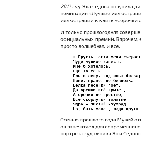
2017 год.
Яна Седова получила ди
номинации «Лучшие иллюстрации
иллюстрации к книге «Сорочьи с
И только прошлогодняя совершен
официальных премий. Впрочем, 
просто волшебная, и все.
«…Грусть-тоска меня съедает
Чудо чудное завесть 
Мне б хотелось. 
Где-то есть 
Ель в лесу, под елью белка;
Диво, право, не безделка — 
Белка песенки поет, 
Да орешки всё грызет, 
А орешки не простые, 
Всё скорлупки золотые, 
Ядра — чистый изумруд; 
Но, быть может, люди врут».
Осенью прошлого года Музей отп
он запечатлел для современников
портрета художника Яны Седово