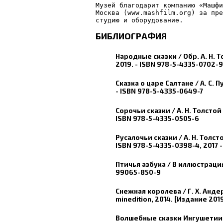
Музей благодарит компанию «Машфи
Москва (www.mashfilm.org) за пре
студию и оборудование.
БИБЛИОГРАФИЯ
Народные сказки / Обр. А. Н. 
2019. - ISBN 978-5-4335-0702-9
Сказка о царе Салтане / А. С.
- ISBN 978-5-4335-0649-7
Сорочьи сказки / А. Н. Толстой
ISBN 978-5-4335-0505-6
Русалочьи сказки / А. Н. Толст
ISBN 978-5-4335-0398-4, 2017 -
Птичья азбука / В иллюстрациях
99065-850-9
Снежная королева / Г. Х. Анд
minedition, 2014. [Издание 201
Волшебные сказки Ингушетии /