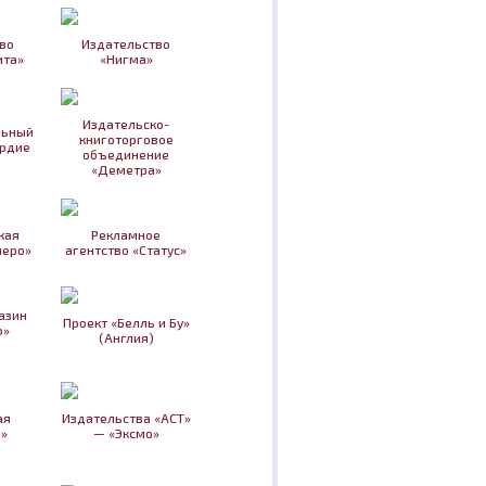
во
Издательство
ита»
«Нигма»
Издательско-
льный
книготорговое
рдие
объединение
«Деметра»
кая
Рекламное
перо»
агентство «Статус»
азин
Проект «Белль и Бу»
о»
(Англия)
ая
Издательства «АСТ»
»
— «Эксмо»