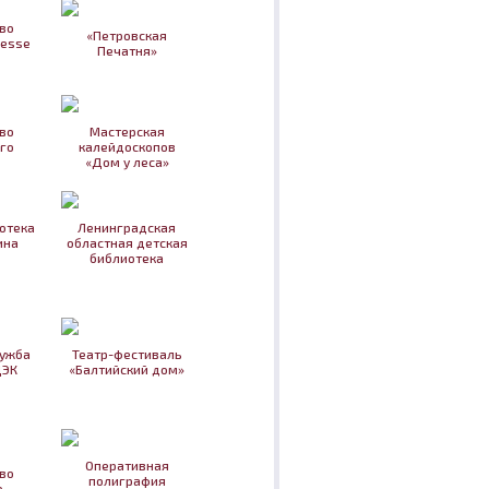
во
«Петровская
nesse
Печатня»
во
Мастерская
го
калейдоскопов
«Дом у леса»
отека
Ленинградская
ина
областная детская
библиотека
лужба
Театр-фестиваль
ДЭК
«Балтийский дом»
Оперативная
во
полиграфия
о