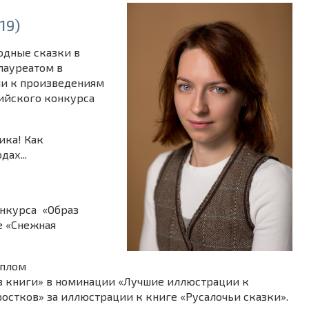
19)
одные сказки в
 лауреатом в
и к произведениям
сийского конкурса
ика! Как
дах...
онкурса «Образ
е «Снежная
иплом
з книги» в номинации «Лучшие иллюстрации к
остков» за иллюстрации к книге «Русалочьи сказки».