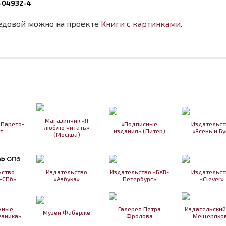
6-04932-4
едовой можно на проекте
Книги с картинками
.
Магазинчик «Я
 Парето-
«Подписные
Издательст
люблю читать»
т
издания» (Питер)
«Ясень и Бу
(Москва)
ьство
Издательство
Издательство «БХВ-
Издательст
-СПб»
«Азбука»
Петербург»
«Clever»
нные
Галерея Петра
Издательский
Музей Фаберже
Фаника»
Фролова
Мещеряко