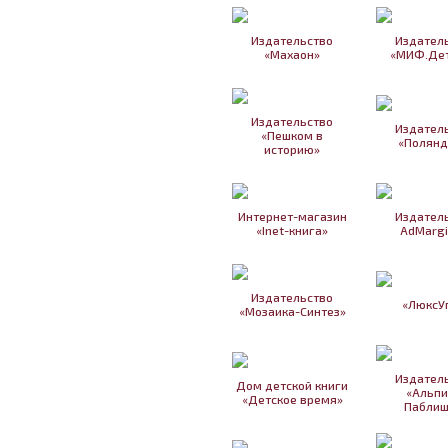
Издательство
Издател
«Махаон»
«МИФ.Дет
Издательство
Издател
«Пешком в
«Полянд
историю»
Интернет-магазин
Издател
«Inet-книга»
AdMarg
Издательство
«ЛюксУ
«Мозаика-Синтез»
Издател
Дом детской книги
«Альпи
«Детское время»
Паблиш