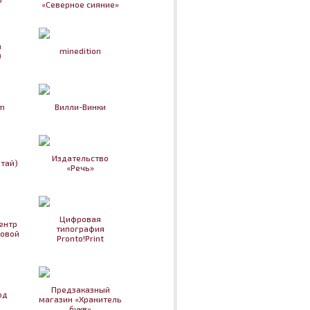
«Северное сияние»
n
minedition
)
m
Вилли-Винки
Издательство
итай)
«Речь»
Цифровая
ентр
типография
овой
Pronto!Print
Предзаказный
од
магазин «Хранитель
букв»