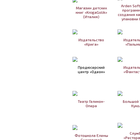
Arden Sof
Магазин детских
программ
книг «KnigaGolik»
создания к
(Италия)
упаковки 
Издательство
Издател
«Крига»
«Пальм
Продюсерский
Издател
центр «Одеон»
«Фантас
Театр Геликон-
Большой 
Опера
Куко
Служ
Фотошкола Елены
«Рестор
Счастливой