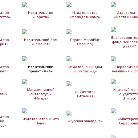
ьство
Издательство
Издательство
Издательст
ство»
«Лорета»
«Молодая Мама»
«Настя и Ник
Благотворите
ьство
Издательский дом
Студия MashFilm
фонд "Милосе
рия»
«Самокат»
(Москва)
детям"
ьство
Издательский
Издательский дом
Переводчес
inem
проект «А+А»
«КомпасГид»
компания «Эс
Магазин умной
Книжный маг
«il Castoro»
пак»
литературы
«Чудетств
(Италия)
«Митра»
(Питер)
ьство
Издательство «Вита
«Мастерск
на-
«Русская закладка»
Нова»
Сереброва
ер»