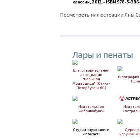
классик, 2012.- ISBN 978-5-38
Посмотреть иллюстрации Яны С
Лары и пенаты
Благотворительная
ассоциация
Типография
"Большая
Прин
Медведица" (Санкт-
Петербург и ЛО)
Издател
Издательство
«Астрель
«Абрикобукс»
Студия звукозаписи
Деревя
«Interact»
игрушки «