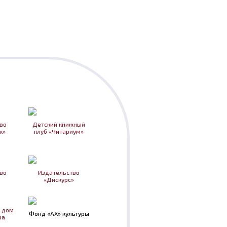
во
Детский книжный
к»
клуб «Читариум»
во
Издательство
«Дискурс»
 дом
Фонд «АХ» культуры
ва