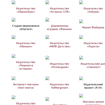
Издательство
Издательство
Издательство
«Абрикобукс»
«Астрель-СПб»
«Азбука»
Студия звукозаписи
Деревянные
Музей Фаберже
«Interact»
игрушки «Фаника»
Издательство
Издательство
Издательство
«Махаон»
«МИФ.Детство»
«Лорета»
Издательство
Издательство
Издательский до
«Пешком в
«Поляндрия»
«Самокат»
историю»
Интернет-магазин
Издательство
Издательский
«Inet-книга»
AdMarginem
проект «А+А»
Магазин умной
Издательство
«ЛюксУпак»
литературы