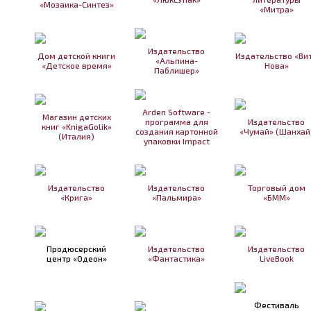
«Мозаика-Синтез»
«Митра»
Издательство
Дом детской книги
Издательство «Ви
«Альпина-
«Детское время»
Нова»
Паблишер»
Arden Software -
Магазин детских
программа для
Издательство
книг «KnigaGolik»
создания картонной
«Чумай» (Шанхай
(Италия)
упаковки Impact
Издательство
Издательство
Торговый дом
«Крига»
«Пальмира»
«БММ»
Продюсерский
Издательство
Издательство
центр «Одеон»
«Фантастика»
LiveBook
Фестиваль