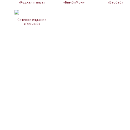
«Редкая птица»
«БимБиМон»
«Баобаб»
Сетевое издание
«Горький»