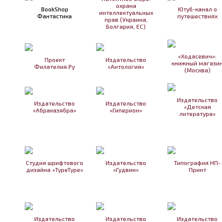
охрана
BookShop
Ютуб-канал о
интеллектуальных
Фантастика
путешествиях
прав (Украина,
Болгария, ЕС)
«Ходасевич»:
Проект
Издательство
книжный магази
Филателия.Ру
«Антология»
(Москва)
Издательство
Издательство
Издательство
«Детская
«Абраказябра»
«Гиперион»
литература»
Студия шрифтового
Издательство
Типография НП-
дизайна «TypeType»
«Гудвин»
Принт
Издательство
Издательство
Издательство