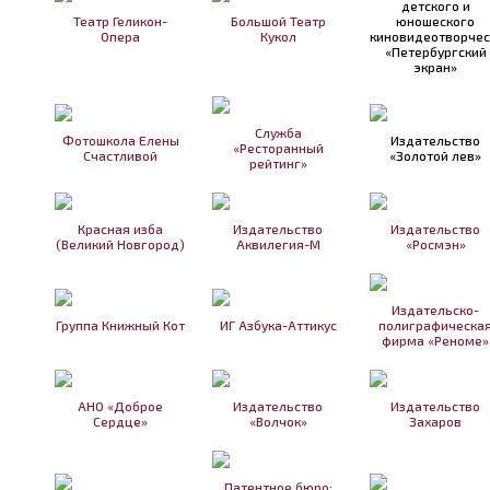
детского и
Театр Геликон-
Большой Театр
юношеского
Опера
Кукол
киновидеотворчес
«Петербургский
экран»
Служба
Фотошкола Елены
Издательство
«Ресторанный
Счастливой
«Золотой лев»
рейтинг»
Красная изба
Издательство
Издательство
(Великий Новгород)
Аквилегия-М
«Росмэн»
Издательско-
Группа Книжный Кот
ИГ Азбука-Аттикус
полиграфическа
фирма «Реноме»
АНО «Доброе
Издательство
Издательство
Сердце»
«Волчок»
Захаров
Патентное бюро: