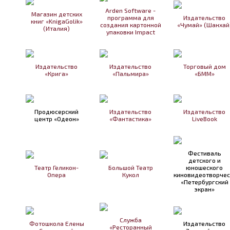
Arden Software -
Магазин детских
программа для
Издательство
книг «KnigaGolik»
создания картонной
«Чумай» (Шанхай
(Италия)
упаковки Impact
Издательство
Издательство
Торговый дом
«Крига»
«Пальмира»
«БММ»
Продюсерский
Издательство
Издательство
центр «Одеон»
«Фантастика»
LiveBook
Фестиваль
детского и
Театр Геликон-
Большой Театр
юношеского
Опера
Кукол
киновидеотворчес
«Петербургский
экран»
Служба
Фотошкола Елены
Издательство
«Ресторанный