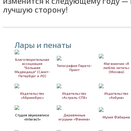
изменится к следующему году —
лучшую сторону!
Лары и пенаты
Благотворительная
ассоциация
Магазинчик «Я
Типография Парето-
"Большая
люблю читать»
Принт
Медведица" (Санкт-
(Москва)
Петербург и ЛО)
Издательство
Издательство
Издательство
«Абрикобукс»
«Астрель-СПб»
«Азбука»
Студия звукозаписи
Деревянные
Музей Фаберже
«Interact»
игрушки «Фаника»