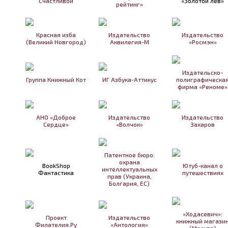
Счастливой
«Золотой лев»
рейтинг»
Красная изба
Издательство
Издательство
(Великий Новгород)
Аквилегия-М
«Росмэн»
Издательско-
Группа Книжный Кот
ИГ Азбука-Аттикус
полиграфическа
фирма «Реноме»
АНО «Доброе
Издательство
Издательство
Сердце»
«Волчок»
Захаров
Патентное бюро:
охрана
BookShop
Ютуб-канал о
интеллектуальных
Фантастика
путешествиях
прав (Украина,
Болгария, ЕС)
«Ходасевич»:
Проект
Издательство
книжный магази
Филателия.Ру
«Антология»
(Москва)