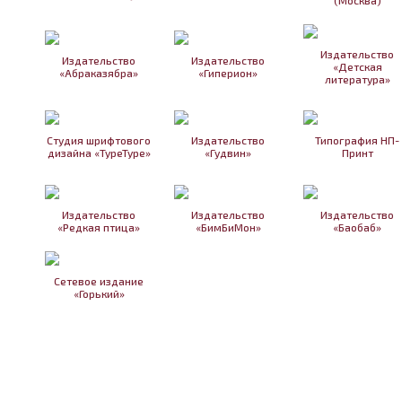
Издательство
Издательство
Издательство
«Детская
«Абраказябра»
«Гиперион»
литература»
Студия шрифтового
Издательство
Типография НП-
дизайна «TypeType»
«Гудвин»
Принт
Издательство
Издательство
Издательство
«Редкая птица»
«БимБиМон»
«Баобаб»
Сетевое издание
«Горький»