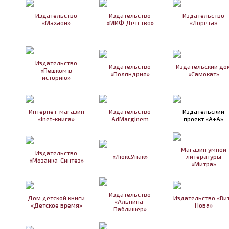
Издательство
Издательство
Издательство
«Махаон»
«МИФ.Детство»
«Лорета»
Издательство
Издательство
Издательский до
«Пешком в
«Поляндрия»
«Самокат»
историю»
Интернет-магазин
Издательство
Издательский
«Inet-книга»
AdMarginem
проект «А+А»
Магазин умной
Издательство
«ЛюксУпак»
литературы
«Мозаика-Синтез»
«Митра»
Издательство
Дом детской книги
Издательство «Ви
«Альпина-
«Детское время»
Нова»
Паблишер»