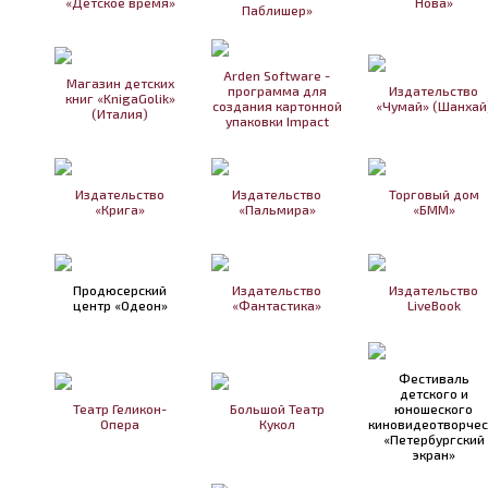
«Детское время»
Нова»
Паблишер»
Arden Software -
Магазин детских
программа для
Издательство
книг «KnigaGolik»
создания картонной
«Чумай» (Шанхай
(Италия)
упаковки Impact
Издательство
Издательство
Торговый дом
«Крига»
«Пальмира»
«БММ»
Продюсерский
Издательство
Издательство
центр «Одеон»
«Фантастика»
LiveBook
Фестиваль
детского и
Театр Геликон-
Большой Театр
юношеского
Опера
Кукол
киновидеотворчес
«Петербургский
экран»