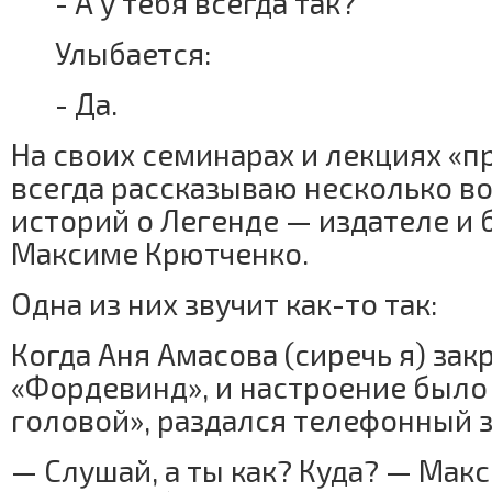
- А у тебя всегда так?
Улыбается:
- Да.
На своих семинарах и лекциях «п
всегда рассказываю несколько в
историй о Легенде — издателе и
Максиме Крютченко.
Одна из них звучит как-то так:
Когда Аня Амасова (сиречь я) за
«Фордевинд», и настроение было 
головой», раздался телефонный з
— Слушай, а ты как? Куда? — Мак