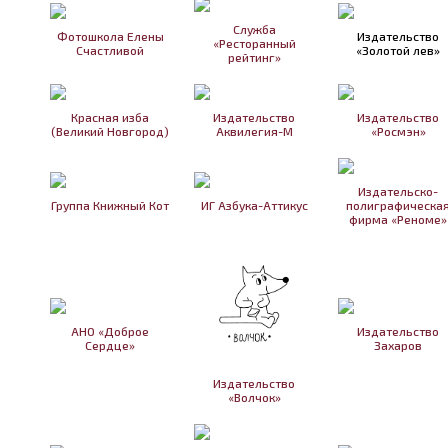
Служба
Фотошкола Елены
Издательство
«Ресторанный
Счастливой
«Золотой лев»
рейтинг»
Красная изба
Издательство
Издательство
(Великий Новгород)
Аквилегия-М
«Росмэн»
Издательско-
Группа Книжный Кот
ИГ Азбука-Аттикус
полиграфическа
фирма «Реноме»
АНО «Доброе
Издательство
Сердце»
Захаров
Издательство
«Волчок»