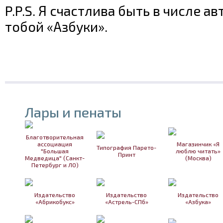
P.P.S. Я счастлива быть в числе а
тобой «Азбуки».
Лары и пенаты
Благотворительная
ассоциация
Магазинчик «Я
Типография Парето-
"Большая
люблю читать»
Принт
Медведица" (Санкт-
(Москва)
Петербург и ЛО)
Издательство
Издательство
Издательство
«Абрикобукс»
«Астрель-СПб»
«Азбука»