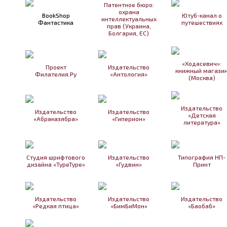
Патентное бюро:
охрана
BookShop
Ютуб-канал о
интеллектуальных
Фантастика
путешествиях
прав (Украина,
Болгария, ЕС)
«Ходасевич»:
Проект
Издательство
книжный магази
Филателия.Ру
«Антология»
(Москва)
Издательство
Издательство
Издательство
«Детская
«Абраказябра»
«Гиперион»
литература»
Студия шрифтового
Издательство
Типография НП-
дизайна «TypeType»
«Гудвин»
Принт
Издательство
Издательство
Издательство
«Редкая птица»
«БимБиМон»
«Баобаб»