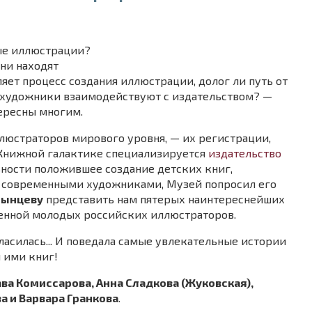
ые иллюстрации?
они находят
ляет процесс создания иллюстрации, долог ли путь от
ак художники взаимодействуют с издательством? —
ересны многим.
люстраторов мирового уровня, — их регистрации,
Книжной галактике специализируется
издательство
льности положившее создание детских книг,
современными художниками, Музей попросил его
тынцеву
представить нам пятерых наинтереснейших
енной молодых российских иллюстраторов.
гласилась... И поведала самые увлекательные истории
 ими книг!
ва Комиссарова, Анна Сладкова (Жуковская),
а и Варвара Гранкова
.