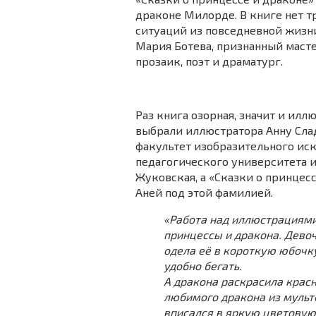
драконе Милорде. В книге нет т
ситуаций из повседневной жизн
Мария Ботева, признанный маст
прозаик, поэт и драматург.
Раз книга озорная, значит и ил
выбрали иллюстратора Анну Слад
факультет изобразительного иск
педагогического университета и
Жуковская, а «Сказки о принцес
Аней под этой фамилией.
«Работа над иллюстрациями
принцессы и дракона. Девоч
одела её в короткую юбочк
удобно бегать.
А дракона раскрасила крас
любимого дракона из мульт
вписался в яркую цветовую