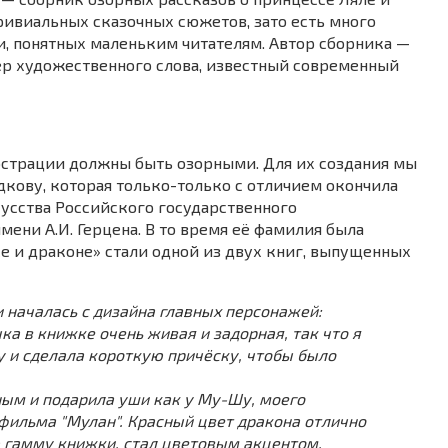
ривиальных сказочных сюжетов, зато есть много
и, понятных маленьким читателям. Автор сборника —
ер художественного слова, известный современный
люстрации должны быть озорными. Для их создания мы
кову, которая только-только с отличием окончила
усства Российского государственного
мени А.И. Герцена. В то время её фамилия была
се и драконе» стали одной из двух книг, выпущенных
 началась с дизайна главных персонажей:
ка в книжке очень живая и задорная, так что я
у и сделала короткую причёску, чтобы было
ным и подарила уши как у Му-Шу, моего
фильма "Мулан". Красный цвет дракона отлично
 гамму книжки, стал цветовым акцентом,