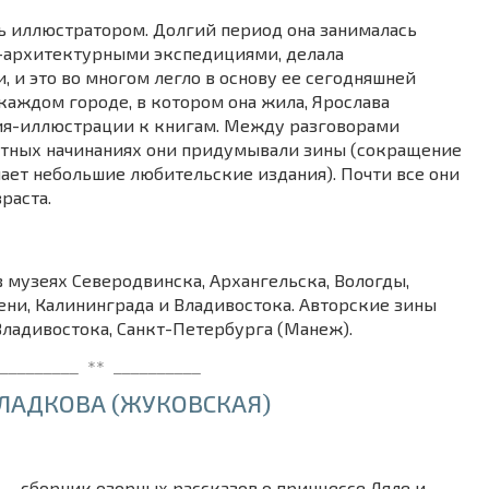
ь иллюстратором. Долгий период она занималась
-архитектурными экспедициями, делала
, и это во многом легло в основу ее сегодняшней
каждом городе, в котором она жила, Ярослава
ия-иллюстрации к книгам. Между разговорами
астных начинаниях они придумывали зины (сокращение
чает небольшие любительские издания). Почти все они
раста.
 музеях Северодвинска, Архангельска, Вологды,
ни, Калининграда и Владивостока. Авторские зины
 Владивостока, Санкт-Петербурга (Манеж).
_________ ** __________
ЛАДКОВА (ЖУКОВСКАЯ)
 — сборник озорных рассказов о принцессе Ляле и