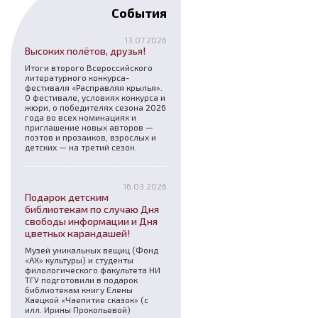
События
13.07.2026
Высоких полётов, друзья!
Итоги второго Всероссийского
литературного конкурса-
фестиваля «Расправляя крылья».
О фестивале, условиях конкурса и
жюри, о победителях сезона 2026
года во всех номинациях и
приглашение новых авторов —
поэтов и прозаиков, взрослых и
детских — на третий сезон.
16.03.2026
Подарок детским
библиотекам по случаю Дня
свободы информации и Дня
цветных карандашей!
Музей уникальных вещиц (Фонд
«АХ» культуры) и студенты
филологического факультета НИ
ТГУ подготовили в подарок
библиотекам книгу Елены
Хаецкой «Чаепитие сказок» (с
илл. Ирины Прокопьевой)