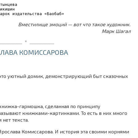
тынцева
икишин
арок издательства «Баобаб»
Вместилище эмоций — вот что такое художник.
Марк Шагал
_________ * __________
СЛАВА КОМИССАРОВА
 это уютный домик, демонстрирующий быт сказочных
книжка-гармошка, сделанная по принципу
называют книжками-картинками. То есть в них много
 нет текста.
Ярослава Комиссарова. И история эта своими корнями