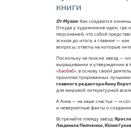
книги
От Музея:
Как создаются книжн
Откуда у художников идеи, где 
персонажей, что собой представ
эскиза до итога, а главное — к
вопросы, ответы на которые инт
Поскольку на поиске звезд — ил
выращивании и утверждении в 
«Баобаб»
, в основу своей деяте
проиллюстрированных лучшими 
главного редактора Анну Воро
для мировой литературной всел
А Анна — на наше счастье — и со
и невероятные факты о создании
Встречайте плеяду звёзд:
Яросла
Людмила Пипченко, Юлия Гуков