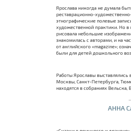
Ярослава никогда не думала быт
реставрационно-художественно
этнографические полевые записи
художественной практики. Но в 
рисовала небольшие изображен
знакомилась с авторами, и на ч
от английского «magazine»; озна
были для детей дошкольного воз
Работы Ярославы выставлялись в
Москвы, Санкт-Петербурга, Тюме
находятся в собраниях Вельска,
 _
АННА С
«Сказки о принцессе и драконе»