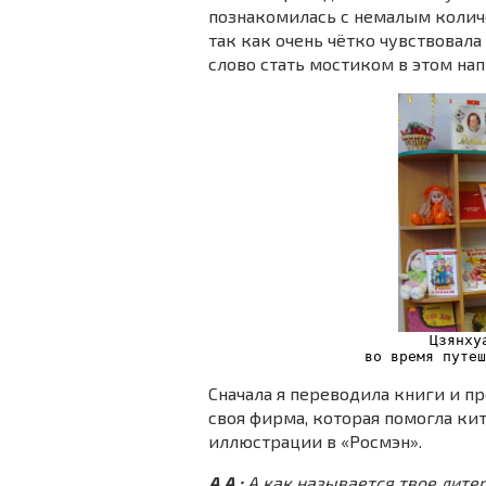
познакомилась с немалым колич
так как очень чётко чувствовала
слово стать мостиком в этом на
Цзянху
во время путеш
Сначала я переводила книги и пр
своя фирма, которая помогла ки
иллюстрации в «Росмэн».
А.А.:
А как называется твое лите