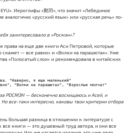
EYU». Иероглифы «鹅羽», что значит «Лебединое
ие аналогично «русский язык» или «русская речь» по-
тебя заинтересовало в «Росмэн»?
е права на еще две книги Аси Петровой, которые
о скажет — все равно» и «Волки на парашютах». Уже
тва «Полосатый слон» и рекомендовала в китайских
ва. "Наверно, я еще маленький"
вно", "Волки на парашютах", "Взрослые молчат"
и за РОСМЭН — бесконечно восхищаюсь и Асей, и
Но все-таки интересно, каковы твои критерии отбора
ень большая разница в отношении к литературе с
 все книги — это душевный труд автора, и они все
ризации. Что же касается издания, это уже дело