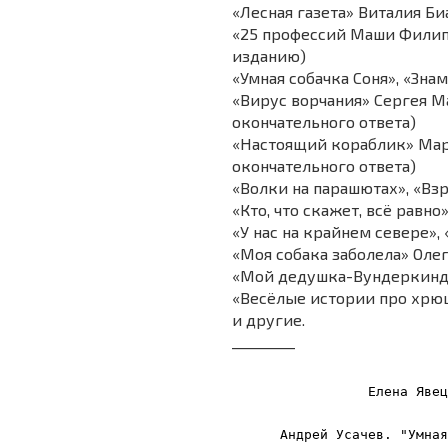
«Лесная газета» Виталия Б
«25 профессий Маши Филипе
изданию)
«Умная собачка Соня», «Зна
«Вирус ворчания» Сергея Ма
окончательного ответа)
«Настоящий кораблик» Мари
окончательного ответа)
«Волки на парашютах», «Вз
«Кто, что скажет, всё равн
«У нас на крайнем севере»,
«Моя собака заболела» Оле
«Мой дедушка-Вундеркинд
«Весёлые истории про хрюш
и другие.
_________
Елена Явец
Андрей Усачев. "Умная