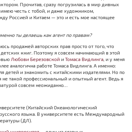
ктором. Прочитав, сразу погрузилась в мир дивных
 имею честь с тобой, и даже художником,
жду Россией и Китаем — это и есть мое настоящее
именно ты делаешь как агент по правам?
аюсь продажей авторских прав просто от того, что
детских книг. Поэтому я совсем начинающий в этой
ервью
Любови Березовской
и
Томаса Видлинга
, и у меня
олее аналогична работе Томаса Видлинга. А именно:
я детей и знакомить с китайскими издателями. Но по
 не такой профессиональный и опытный агент. Ведь я
ературой совсем неожиданно…
Университете (Китайский Океанологический
 русского языка. В университете есть Международный
тературы (ДЛ).
кий университет
— один из главных