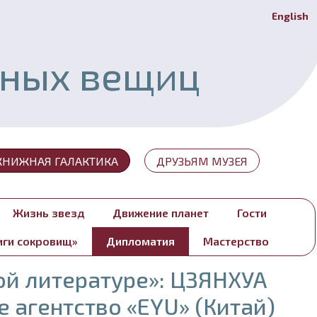
English
Й
ьных вещиц
КНИЖНАЯ ГАЛАКТИКА
ДРУЗЬЯМ МУЗЕЯ
Жизнь звезд
Движение планет
Гости
иги сокровищ»
Дипломатия
Мастерство
ой литературе»: ЦЗЯНХУА
е агентство «EYU» (Китай)