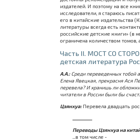
издателей. И поэтому на все кн
исследователи, я стараюсь писа
его в китайские издательства (К
литературы всегда есть контакты
российские детские книги» (в ней
ограничена количеством томов, 
Часть II. МОСТ СО СТОР
детская литература Ро
А.А.:
Среди переведенных тобой ав
Елена Явецкая, прекрасня Ася Пет
перевела? И хранишь ли обложки
читатели в России были бы счаст
Цзянхуа:
Перевела двадцать рос
_________
П
ереводы Цзянхуа на кита
...в том числе -