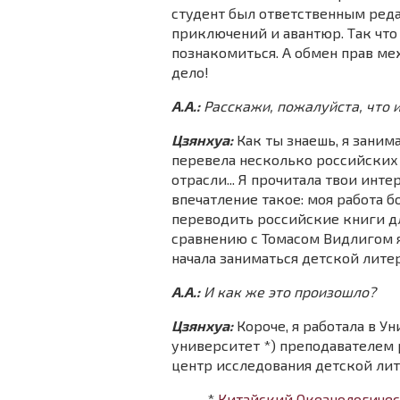
студент был ответственным реда
приключений и авантюр. Так что
познакомиться. А обмен прав ме
дело!
А.А.:
Расскажи, пожалуйста, что 
Цзянхуа:
Как ты знаешь, я заним
перевела несколько российских 
отрасли... Я прочитала твои инт
впечатление такое: моя работа б
переводить российские книги дл
сравнению с Томасом Видлигом я
начала заниматься детской лит
А.А.:
И как же это произошло?
Цзянхуа:
Короче, я работала в 
университет
*) преподавателем
центр исследования детской ли
*
Китайский Океанологичес