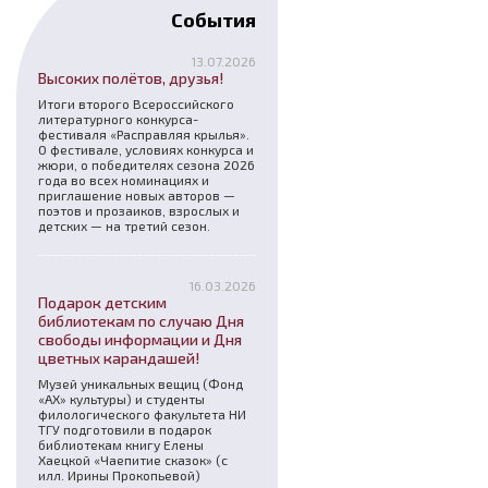
События
13.07.2026
Высоких полётов, друзья!
Итоги второго Всероссийского
литературного конкурса-
фестиваля «Расправляя крылья».
О фестивале, условиях конкурса и
жюри, о победителях сезона 2026
года во всех номинациях и
приглашение новых авторов —
поэтов и прозаиков, взрослых и
детских — на третий сезон.
16.03.2026
Подарок детским
библиотекам по случаю Дня
свободы информации и Дня
цветных карандашей!
Музей уникальных вещиц (Фонд
«АХ» культуры) и студенты
филологического факультета НИ
ТГУ подготовили в подарок
библиотекам книгу Елены
Хаецкой «Чаепитие сказок» (с
илл. Ирины Прокопьевой)