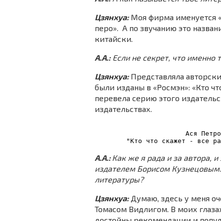
Цзянхуа:
Моя фирма именуется «
перо». А по звучанию это назван
китайски.
А.А.:
Если не секрет, что именно 
Цзянхуа:
Представляла авторски
были изданы в «Росмэн»: «Кто чт
перевела серию этого издательс
издательствах.
Ася Петро
"Кто что скажет - все ра
А.А.:
Как же я рада и за автора, 
издателем Борисом Кузнецовым. 
литературы?
Цзянхуа:
Думаю, здесь у меня оч
Томасом Видлигом. В моих глазах
достойны рекомендации и популя