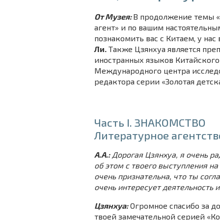
От Музея:
В продолжение темы 
агент» и по вашим настоятельны
познакомить вас с Китаем, у на
Ли.
Также Цзянхуа является преп
иностранных языков Китайского 
Международного центра исследо
редактора
серии «Золотая детск
Часть I. ЗНАКОМСТВО
Литературное агентств
А.А.:
Дорогая Цзянхуа, я очень ра
об этом с твоего выступления на
очень признательна, что ты согл
очень интересует деятельность и
Цзянхуа:
Огромное спасибо за до
твоей замечательной серией «Ко