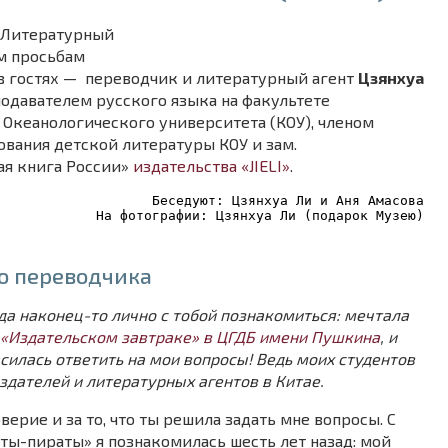
«Литературный
м просьбам
с в гостях — переводчик и литературный агент
Цзянхуа
одавателем русского языка на факультете
Океанологического университета (КОУ), членом
вания детской литературы КОУ и зам.
ая книга России»
издательства «JIELI»
.
Беседуют: Цзянхуа Ли и Аня Амасова
На фотографии: Цзянхуа Ли (подарок Музею)
о переводчика
да наконец-то лично с тобой познакомиться: мечтала
«Издательском завтраке» в ЦГДБ имени Пушкина
, и
асилась ответить на мои вопросы! Ведь моих студентов
здателей и литературных агентов в Китае.
верие и за то, что ты решила задать мне вопросы. С
ты-пираты» я познакомилась шесть лет назад: мой