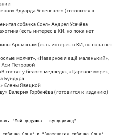
ианки
нко» Эдуарда Успенского (готовится к
менитая собачка Соня» Андрея Усачёва
хотина (есть интерес в КИ, но пока нет
ны Аромштам (есть интерес в КИ, но пока нет
рослые молчат», «Наверное я ещё маленький»,
о» Аси Петровой
 «В гостях у белого медведя», «Царское море»,
га Бундура
» Елены Явецкой
у» Валерия Горбачёва (готовится к изданию)
кая. "Мой дедушка - вундеркинд"
 собачка Соня" и "Знаменитая собачка Соня"